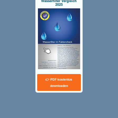
Wasserfilter Vergleich
2025
👉 PDF kostenlos
downloaden