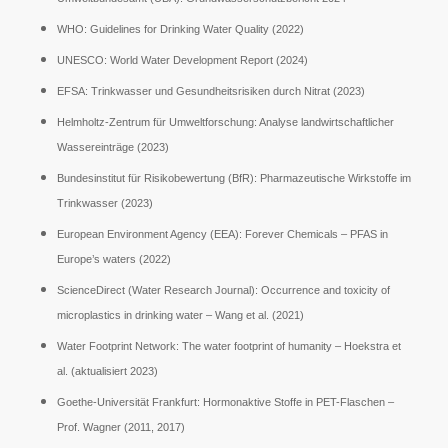
WHO: Guidelines for Drinking Water Quality (2022)
UNESCO: World Water Development Report (2024)
EFSA: Trinkwasser und Gesundheitsrisiken durch Nitrat (2023)
Helmholtz-Zentrum für Umweltforschung: Analyse landwirtschaftlicher
Wassereinträge (2023)
Bundesinstitut für Risikobewertung (BfR): Pharmazeutische Wirkstoffe im
Trinkwasser (2023)
European Environment Agency (EEA): Forever Chemicals – PFAS in
Europe’s waters (2022)
ScienceDirect (Water Research Journal): Occurrence and toxicity of
microplastics in drinking water – Wang et al. (2021)
Water Footprint Network: The water footprint of humanity – Hoekstra et
al. (aktualisiert 2023)
Goethe-Universität Frankfurt: Hormonaktive Stoffe in PET-Flaschen –
Prof. Wagner (2011, 2017)