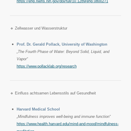
https://ehp.niehs.nih.gov/doi/full/10.1289/ehp.0800271
🔹 Zellwasser und Wasserstruktur
Prof. Dr. Gerald Pollack, University of Washington
„The Fourth Phase of Water: Beyond Solid, Liquid, and
Vapor“
https://www.pollacklab.org/research
🔹 Einfluss achtsamen Lebensstils auf Gesundheit
Harvard Medical School
„Mindfulness improves well-being and immune function“
https://www.health.harvard.edu/mind-and-mood/mindfulness-