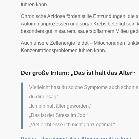
führen kann.
Chronische Azidose fördert stille Entzündungen, die 
Autoimmunprozessen und sogar Krebs beteiligt sein 
besonders gut in saurem, sauerstoffarmem Milieu ged
Auch unsere Zellenergie leidet – Mitochondrien funkt
Konzentrationsproblemen führen kann.
Der große Irrtum: „Das ist halt das Alter“
Vielleicht hast du solche Symptome auch schon erl
du dir gesagt:
„Ich bin halt älter geworden.“
„Das ist der Stress im Job.“
„Vielleicht esse ich nicht ganz optimal.“
Und ja – das stimmt alles. Aber es greift zu kurz.