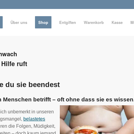
Über uns
Shop
Entgiften
Warenkorb
Kasse
M
hwach
ilfe ruft
ie du sie beendest
en Menschen betrifft – oft ohne dass sie es wissen
sich unbemerkt in unseren
ungsmangel,
belastetes
ren die Folgen, Müdigkeit,
keiten – doch kaum jemand