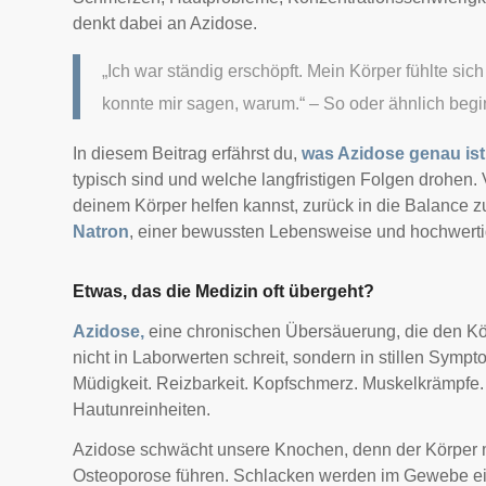
denkt dabei an Azidose.
„Ich war ständig erschöpft. Mein Körper fühlte si
konnte mir sagen, warum.“ – So oder ähnlich begin
In diesem Beitrag erfährst du,
was Azidose genau ist
typisch sind und welche langfristigen Folgen drohen. V
deinem Körper helfen kannst, zurück in die Balance zu
Natron
, einer bewussten Lebensweise und hochwert
Etwas, das die Medizin oft übergeht?
Azidose,
eine chronischen Übersäuerung, die den Kö
nicht in Laborwerten schreit, sondern in stillen Sympto
Müdigkeit. Reizbarkeit. Kopfschmerz. Muskelkrämpfe
Hautunreinheiten.
Azidose schwächt unsere Knochen, denn der Körper 
Osteoporose führen. Schlacken werden im Gewebe ein