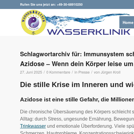
Rufen Sie uns jetzt an: +49-30-68910250
Home
Schlagwortarchiv für:
Immunsystem sc
Azidose – Wenn dein Körper leise um H
/
/
/
27. Juni 2025
0 Kommentare
in
Presse
von
Jürgen Kroll
Die stille Krise im Inneren und w
Azidose ist eine stille Gefahr, die Million
Die chronische Übersäuerung des Körpers schleicht 
Alltag: durch Stress, ungesunde Ernährung, Beweg
Trinkwasser
und emotionale Überforderung. Viele spü
Schmerzen, Hautprobleme, Konzentrationsschwierig