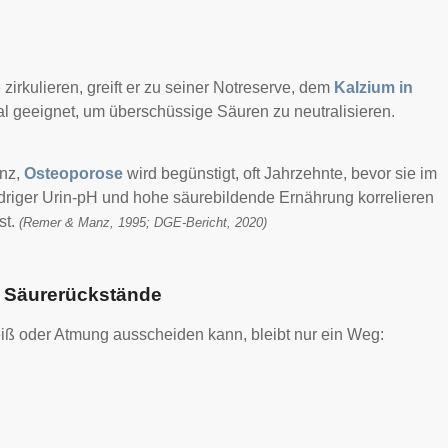
irkulieren, greift er zu seiner Notreserve, dem
Kalzium in
eal geeignet, um überschüssige Säuren zu neutralisieren.
anz,
Osteoporose
wird begünstigt, oft Jahrzehnte, bevor sie im
driger Urin-pH und hohe säurebildende Ernährung korrelieren
st.
(Remer & Manz, 1995; DGE-Bericht, 2020)
d Säurerückstände
iß oder Atmung ausscheiden kann, bleibt nur ein Weg: