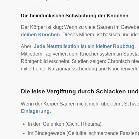
Die heimtückische Schwächung der Knochen
Der Körper ist klug: Wenn zu viele Säuren im Gewebe z
deinen Knochen
. Dieses Mineral ist basisch und id
Aber:
Jede Neutralisation ist ein kleiner Raubzug.
Mit jedem Tag verliert dein Knochensystem an Subst
Röntgenbild erscheint. S
tudien zeigen: Chronisch nie
mit erhöhter Kalziumausscheidung und Knochenverlu
Die leise Vergiftung durch Schlacken un
Wenn der Körper Säuren nicht mehr über Urin, Schwe
Einlagerung.
In den Gelenken (Gicht, Rheuma)
Im Bindegewebe (Cellulite, schmerzende Faszien)