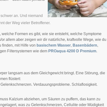
ch schwer an. Und niemand
nt der Weg vieler Betroffener.
, welche Formen es gibt, wie sie entsteht, welche Symptome
or allem aber zeigen wir dir natürliche, kraftvolle Wege, wie du
 finden, mit Hilfe von
basischem Wasser
,
Basenbädern
,
igen Filtersystemen wie dem
PROaqua 4200 D Premium
.
rper langsam aus dem Gleichgewicht bringt. Eine Störung, die
men flüstert:
. Gelenkschmerzen. Verdauungsprobleme. Schlaflosigkeit.
muss Kalzium abziehen, um Säuren zu puffern, das kann zu
gelagert, was zu Gelenkschmerzen, Cellulite oder Müdigkeit