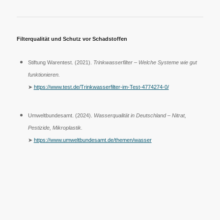
Filterqualität und Schutz vor Schadstoffen
Stiftung Warentest. (2021).
Trinkwasserfilter – Welche Systeme wie gut
funktionieren.
➤
https://www.test.de/Trinkwasserfilter-im-Test-4774274-0/
Umweltbundesamt. (2024).
Wasserqualität in Deutschland – Nitrat,
Pestizide, Mikroplastik.
➤
https://www.umweltbundesamt.de/themen/wasser