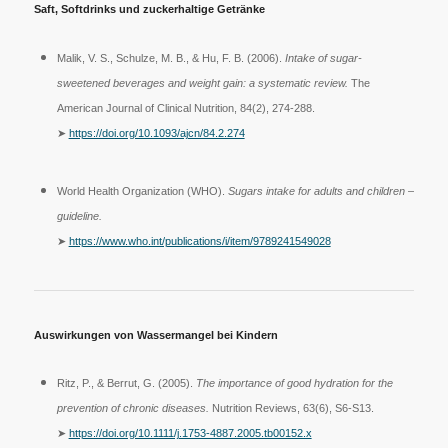
Saft, Softdrinks und zuckerhaltige Getränke
Malik, V. S., Schulze, M. B., & Hu, F. B. (2006).
Intake of sugar-
sweetened beverages and weight gain: a systematic review.
The
American Journal of Clinical Nutrition, 84(2), 274-288.
➤
https://doi.org/10.1093/ajcn/84.2.274
World Health Organization (WHO).
Sugars intake for adults and children –
guideline.
➤
https://www.who.int/publications/i/item/9789241549028
Auswirkungen von Wassermangel bei Kindern
Ritz, P., & Berrut, G. (2005).
The importance of good hydration for the
prevention of chronic diseases.
Nutrition Reviews, 63(6), S6-S13.
➤
https://doi.org/10.1111/j.1753-4887.2005.tb00152.x