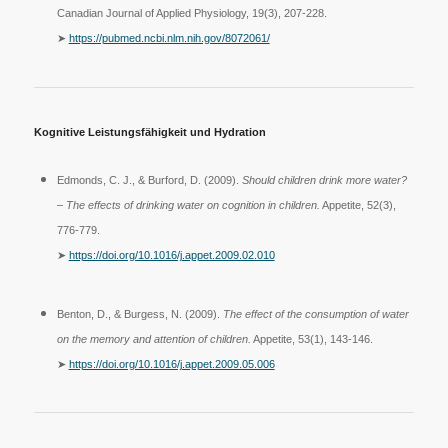
Canadian Journal of Applied Physiology, 19(3), 207-228.
➤
https://pubmed.ncbi.nlm.nih.gov/8072061/
Kognitive Leistungsfähigkeit und Hydration
Edmonds, C. J., & Burford, D. (2009).
Should children drink more water?
– The effects of drinking water on cognition in children.
Appetite, 52(3),
776-779.
➤
https://doi.org/10.1016/j.appet.2009.02.010
Benton, D., & Burgess, N. (2009).
The effect of the consumption of water
on the memory and attention of children.
Appetite, 53(1), 143-146.
➤
https://doi.org/10.1016/j.appet.2009.05.006