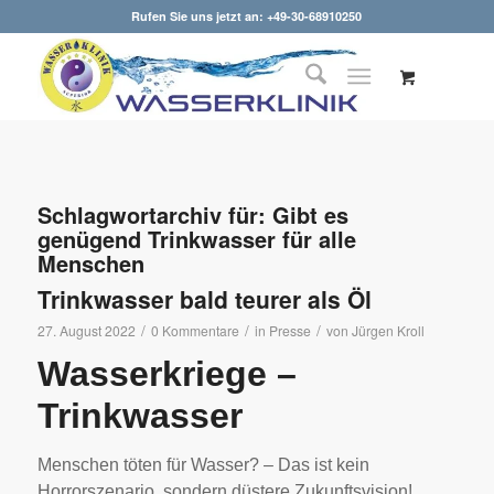
Rufen Sie uns jetzt an: +49-30-68910250
Schlagwortarchiv für:
Gibt es
genügend Trinkwasser für alle
Menschen
Trinkwasser bald teurer als Öl
/
/
/
27. August 2022
0 Kommentare
in
Presse
von
Jürgen Kroll
Wasserkriege –
Trinkwasser
Menschen töten für Wasser? – Das ist kein
Horrorszenario, sondern düstere Zukunftsvision!