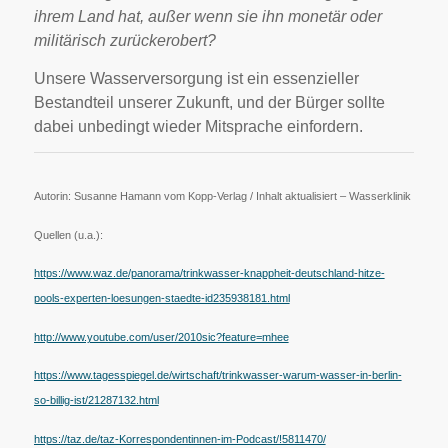
ihrem Land hat, außer wenn sie ihn monetär oder
militärisch zurückerobert?
Unsere Wasserversorgung ist ein essenzieller
Bestandteil unserer Zukunft, und der Bürger sollte
dabei unbedingt wieder Mitsprache einfordern.
Autorin: Susanne Hamann vom Kopp-Verlag / Inhalt aktualisiert – Wasserklinik
Quellen (u.a.):
https://www.waz.de/panorama/trinkwasser-knappheit-deutschland-hitze-
pools-experten-loesungen-staedte-id235938181.html
http://www.youtube.com/user/2010sic?feature=mhee
https://www.tagesspiegel.de/wirtschaft/trinkwasser-warum-wasser-in-berlin-
so-billig-ist/21287132.html
https://taz.de/taz-Korrespondentinnen-im-Podcast/!5811470/