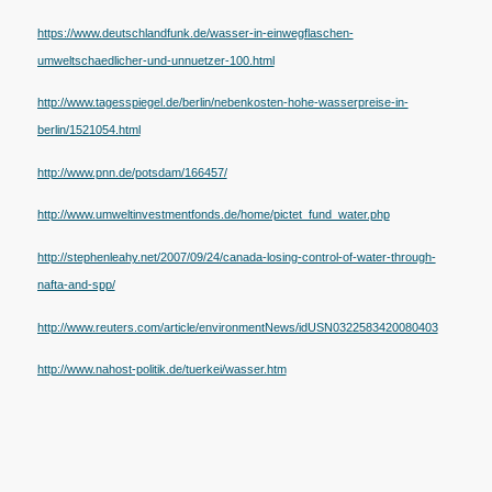
https://www.deutschlandfunk.de/wasser-in-einwegflaschen-
umweltschaedlicher-und-unnuetzer-100.html
http://www.tagesspiegel.de/berlin/nebenkosten-hohe-wasserpreise-in-
berlin/1521054.html
http://www.pnn.de/potsdam/166457/
http://www.umweltinvestmentfonds.de/home/pictet_fund_water.php
http://stephenleahy.net/2007/09/24/canada-losing-control-of-water-through-
nafta-and-spp/
http://www.reuters.com/article/environmentNews/idUSN0322583420080403
http://www.nahost-politik.de/tuerkei/wasser.htm