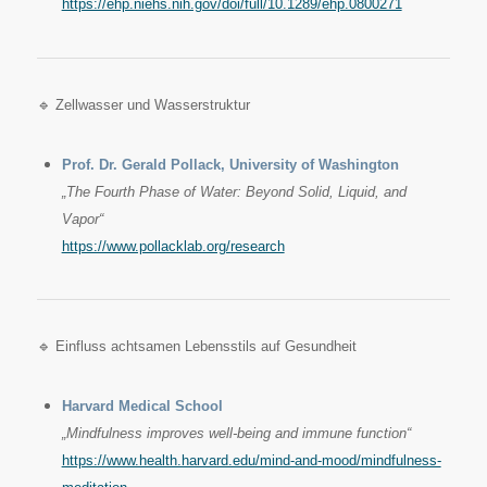
https://ehp.niehs.nih.gov/doi/full/10.1289/ehp.0800271
🔹 Zellwasser und Wasserstruktur
Prof. Dr. Gerald Pollack, University of Washington
„The Fourth Phase of Water: Beyond Solid, Liquid, and
Vapor“
https://www.pollacklab.org/research
🔹 Einfluss achtsamen Lebensstils auf Gesundheit
Harvard Medical School
„Mindfulness improves well-being and immune function“
https://www.health.harvard.edu/mind-and-mood/mindfulness-