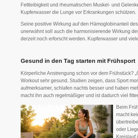
Fettleibigkeit und rheumatischen Muskel- und Gelen
Kupferwasser die Lunge vor Erkrankungen schützen.
Seine positive Wirkung auf den Hämoglobinanteil des 
unerwähnt soll auch die harmonisierende Wirkung de
derzeit noch erforscht werden. Kupferwasser und viele
Gesund in den Tag starten mit Frühsport
Körperliche Anstrengung schon vor dem Frühstück? „O
Workout sehr gesund. Studien zeigen, dass Sport morg
aufmerksamer, schlafen nachts besser und haben meh
macht ihn auch regelmäßiger und ist dadurch viel fitter
Beim Frühs
macht kei
übertreib
oder Lieg
Kreislauf