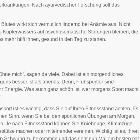
kerkrankungen. Nach ayurvedischer Forschung soll das
Blutes wirkt sich vermutlich lindernd bei Anämie aus. Nicht
s Kupferwassers auf psychosomatische Störungen bleiben, die
s mehr hilft Ihnen, gesund in den Tag zu starten.
hne mich“, sagen da viele. Dabei ist ein morgendliches
ens besser ist als abends. Denn, Frühsportler sind
r Energie. Was auch ganz schön ist, wer morgens Sport macht,
.
port ist es wichtig, dass Sie auf Ihren Fitnessstand achten. Es
nen Sinn, wenn Sie bei den sportlichen Übungen am Morgen,
en. Je nach Fitnessstand können Sie Kniebeuge, Klimmzüge
estütze machen oder miteinander vereinen. Wichtig ist es, ihren
 in Schwung zu bekommen und das geht nun Mal am besten mit