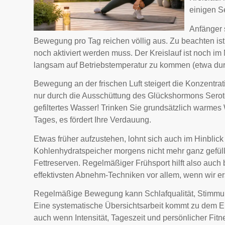
einigen S
Anfänger 
Bewegung pro Tag reichen völlig aus. Zu beachten i
noch aktiviert werden muss. Der Kreislauf ist noch i
langsam auf Betriebstemperatur zu kommen (etwa du
Bewegung an der frischen Luft steigert die Konzentrat
nur durch die Ausschüttung des Glückshormons Seroto
gefiltertes Wasser! Trinken Sie grundsätzlich warmes
Tages, es fördert Ihre Verdauung.
Etwas früher aufzustehen, lohnt sich auch im Hinblick
Kohlenhydratspeicher morgens nicht mehr ganz gefüllt
Fettreserven. Regelmäßiger Frühsport hilft also auch
effektivsten Abnehm-Techniken vor allem, wenn wir e
Regelmäßige Bewegung kann Schlafqualität, Stimmung
Eine systematische Übersichtsarbeit kommt zu dem E
auch wenn Intensität, Tageszeit und persönlicher Fitn