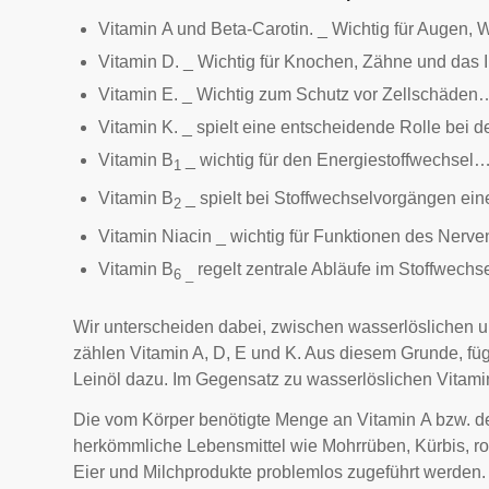
Vitamin A und Beta-Carotin. _ Wichtig für Augen
Vitamin D. _ Wichtig für Knochen, Zähne und d
Vitamin E. _ Wichtig zum Schutz vor Zellschäden
Vitamin K. _ spielt eine entscheidende Rolle bei 
Vitamin B
_ wichtig für den Energiestoffwechsel
1
Vitamin B
_ spielt bei Stoffwechselvorgängen ei
2
Vitamin Niacin _ wichtig für Funktionen des Ner
Vitamin B
regelt zentrale Abläufe im Stoffwech
6 _
Wir unterscheiden dabei, zwischen wasserlöslichen un
zählen Vitamin A, D, E und K. Aus diesem Grunde, füge
Leinöl dazu. Im Gegensatz zu wasserlöslichen Vitamin
Die vom Körper benötigte Menge an Vitamin A bzw. de
herkömmliche Lebensmittel wie Mohrrüben, Kürbis, rot
Eier und Milchprodukte problemlos zugeführt werden.