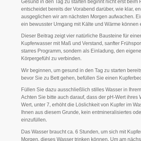
Gesund in den Tag zu starten beginnt nicht erst beim 
entscheidet bereits der Vorabend darüber, wie klar, 
ausgeglichen wir am nächsten Morgen aufwachen. Ein
ein bewusster Umgang mit Kälte und Wärme können ei
Dieser Beitrag zeigt vier natürliche Bausteine für ei
Kupferwasser mit Maß und Verstand, sanfter Frühsport
starres Programm, sondern als Einladung, den eigen
Körpergefühl zu verbinden.
Wir beginnen, um gesund in den Tag zu starten berei
bevor Sie zu Bett gehen, befüllen Sie einen Kupferbec
Füllen Sie dazu ausschließlich stilles Wasser in Ihr
Achten Sie bitte auch darauf, dass der pH-Wert ihres Wa
Wert, unter 7, erhöht die Löslichkeit von Kupfer im 
Ihnen aus diesem Grunde, kein entmineralisiertes ode
einzufüllen.
Das Wasser braucht ca. 6 Stunden, um sich mit Kupfe
Morgen, dieses Wasser trinken können. Um am nächst