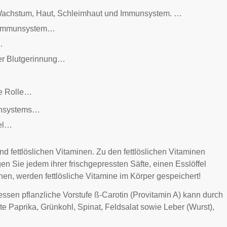
, Wachstum, Haut, Schleimhaut und Immunsystem. …
as Immunsystem…
…
der Blutgerinnung…
…
ne Rolle…
vensystems…
sel…
d fettlöslichen Vitaminen. Zu den fettlöslichen Vitaminen
n Sie jedem ihrer frischgepressten Säfte, einen Esslöffel
en, werden fettlösliche Vitamine im Körper gespeichert!
ssen pflanzliche Vorstufe ß-Carotin (Provitamin A) kann durch
e Paprika, Grünkohl, Spinat, Feldsalat sowie Leber (Wurst),