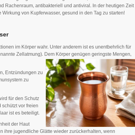
 Rachenraum, antibakteriell und antiviral. In der heutigen Zeit
rale Wirkung von Kupferwasser, gesund in den Tag zu starten!
ser
ionen im Körper wahr. Unter anderem ist es unentbehrlich für
genannte Zellatmung). Dem Körper genügen geringste Mengen,
en, Entzündungen zu
mmunsystem zu
wird für den Schutz
schützt vor freien
 ist es beteiligt.
nheit der Haut
ann ihre jugendliche Glätte wieder zurückerhalten, wenn