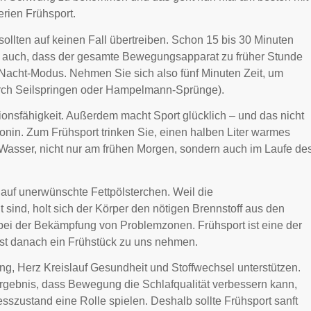
erien Frühsport.
sollten auf keinen Fall übertreiben. Schon 15 bis 30 Minuten
st auch, dass der gesamte Bewegungsapparat zu früher Stunde
m Nacht-Modus. Nehmen Sie sich also fünf Minuten Zeit, um
rch Seilspringen oder Hampelmann-Sprünge).
ionsfähigkeit. Außerdem macht Sport glücklich – und das nicht
nin. Zum Frühsport trinken Sie, einen halben Liter warmes
 Wasser, nicht nur am frühen Morgen, sondern auch im Laufe de
 auf unerwünschte Fettpölsterchen. Weil die
 sind, holt sich der Körper den nötigen Brennstoff aus den
 bei der Bekämpfung von Problemzonen. Frühsport ist eine der
rst danach ein Frühstück zu uns nehmen.
, Herz Kreislauf Gesundheit und Stoffwechsel unterstützen.
rgebnis, dass Bewegung die Schlafqualität verbessern kann,
esszustand eine Rolle spielen. Deshalb sollte Frühsport sanft