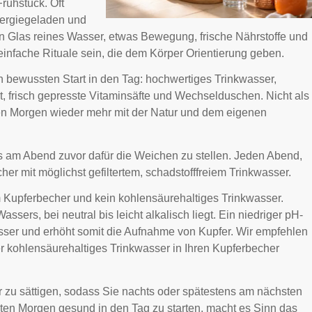
Frühstück. Oft
energiegeladen und
 Glas reines Wasser, etwas Bewegung, frische Nährstoffe und
nfache Rituale sein, die dem Körper Orientierung geben.
nen bewussten Start in den Tag: hochwertiges Trinkwasser,
, frisch gepresste Vitaminsäfte und Wechselduschen. Nicht als
en Morgen wieder mehr mit der Natur und dem eigenen
ts am Abend zuvor dafür die Weichen zu stellen. Jeden Abend,
her mit möglichst gefiltertem, schadstofffreiem Trinkwasser.
em Kupferbecher und kein kohlensäurehaltiges Trinkwasser.
ssers, bei neutral bis leicht alkalisch liegt. Ein niedriger pH-
Wasser und erhöht somit die Aufnahme von Kupfer. Wir empfehlen
r kohlensäurehaltiges Trinkwasser in Ihren Kupferbecher
r zu sättigen, sodass Sie nachts oder spätestens am nächsten
en Morgen gesund in den Tag zu starten, macht es Sinn das