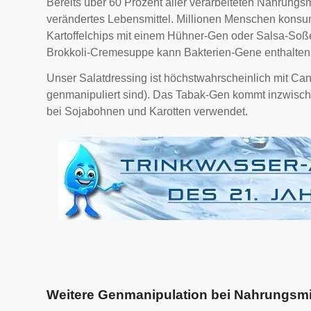
Bereits über 60 Prozent aller verarbeiteten Nahrungsm
verändertes Lebensmittel. Millionen Menschen kons
Kartoffelchips mit einem Hühner-Gen oder Salsa-Soße
Brokkoli-Cremesuppe kann Bakterien-Gene enthalten
Unser Salatdressing ist höchstwahrscheinlich mit Canol
genmanipuliert sind). Das Tabak-Gen kommt inzwisch
bei Sojabohnen und Karotten verwendet.
Weitere Genmanipulation bei Nahrungsmi