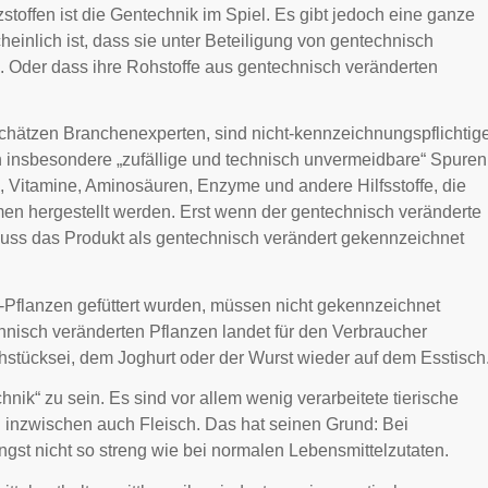
zstoffen ist die Gentechnik im Spiel. Es gibt jedoch eine ganze
einlich ist, dass sie unter Beteiligung von gentechnisch
. Oder dass ihre Rohstoffe aus gentechnisch veränderten
schätzen Branchenexperten, sind nicht-kennzeichnungspflichtig
 insbesondere „zufällige und technisch unvermeidbare“ Spuren
, Vitamine, Aminosäuren, Enzyme und andere Hilfsstoffe, die
men hergestellt werden. Erst wenn der gentechnisch veränderte
 muss das Produkt als gentechnisch verändert gekennzeichnet
en-Pflanzen gefüttert wurden, müssen nicht gekennzeichnet
hnisch veränderten Pflanzen landet für den Verbraucher
ühstücksei, dem Joghurt oder der Wurst wieder auf dem Esstisch
ik“ zu sein. Es sind vor allem wenig verarbeitete tierische
nd inzwischen auch Fleisch. Das hat seinen Grund: Bei
ängst nicht so streng wie bei normalen Lebensmittelzutaten.