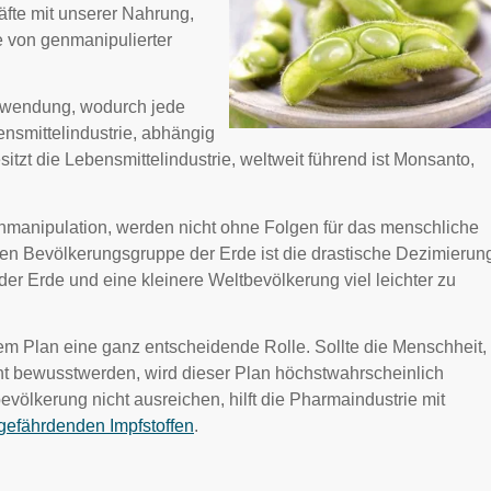
fte mit unserer Nahrung,
e von genmanipulierter
Anwendung, wodurch jede
ensmittelindustrie, abhängig
itzt die Lebensmittelindustrie, weltweit führend ist Monsanto,
manipulation, werden nicht ohne Folgen für das menschliche
sten Bevölkerungsgruppe der Erde ist die drastische Dezimierun
r Erde und eine kleinere Weltbevölkerung viel leichter zu
em Plan eine ganz entscheidende Rolle. Sollte die Menschheit,
ht bewusstwerden, wird dieser Plan höchstwahrscheinlich
evölkerung nicht ausreichen, hilft die Pharmaindustrie mit
gefährdenden Impfstoffen
.