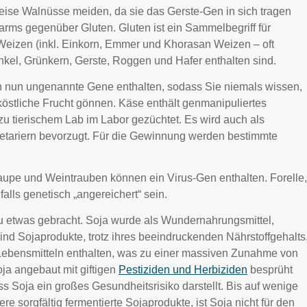
ise Walnüsse meiden, da sie das Gerste-Gen in sich tragen
arms gegenüber Gluten. Gluten ist ein Sammelbegriff für
 Weizen (inkl. Einkorn, Emmer und Khorasan Weizen – oft
nkel, Grünkern, Gerste, Roggen und Hafer enthalten sind.
n nun ungenannte Gene enthalten, sodass Sie niemals wissen,
östliche Frucht gönnen. Käse enthält genmanipuliertes
zu tierischem Lab im Labor gezüchtet. Es wird auch als
getariern bevorzugt. Für die Gewinnung werden bestimmte
aupe und Weintrauben können ein Virus-Gen enthalten. Forelle,
lls genetisch „angereichert“ sein.
zu etwas gebracht. Soja wurde als Wundernahrungsmittel,
ind Sojaprodukte, trotz ihres beeindruckenden Nährstoffgehalts
 Lebensmitteln enthalten, was zu einer massiven Zunahme von
oja angebaut mit giftigen
Pestiziden und Herbiziden
besprüht
 Soja ein großes Gesundheitsrisiko darstellt. Bis auf wenige
sorgfältig fermentierte Sojaprodukte, ist Soja nicht für den