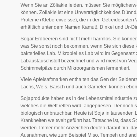
Wenn Sie an Zöliakie leiden, müssen Sie möglicherwe
können. Zöliakie ist eine Unverträglichkeit des Dünnd
Proteine (Klebereiweisse), die in den Getreidesorten
erhältlich unter dem Namen Kamut), Dinkel und Ur-Di
Sogar Erdbeeren sind nicht mehr harmlos. Sie könne
was Sie sonst noch bekommen, wenn Sie sich diese k
bakterielles Lab. Mikrobielles Lab wird im Gegensatz 
Labaustauschstoff bezeichnet und wird meist von Ve
Schimmelpilze durch Mikroorganismen fermentiert.
Viele Apfelsaftmarken enthalten das Gen der Seidenr
Lachs, Wels, Barsch und auch Garnelen können ebenfa
Sojaprodukte haben es in der Lebensmittelindustrie 
welches die Welt retten wird, angepriesen. Dennoch s
biologisch unbrauchbar. Heute ist Soja in tausenden
Krankheiten weltweit geführt hat. Tatsache ist, dass S
werden. Immer mehr Anzeichen deuten darauf hin, dass
Ausnahmen, wie zum Beispiel Miso, Tempeh und andere 