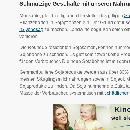
Schmutzige Geschäfte mit unserer Nahr
Monsanto, gleichzeitig auch Hersteller des giftigen
Sü
Pflanzenarten in Sojapflanzen ein. Der Grund dafür s
(Glyphosat)
zu machen. Landwirte begrüßen solch ei
verlieren.
Die Roundup-resistenten Sojasamen, können nunmehr
Sojabohne zu schaden. Es gibt somit zwar keine Prob
für den Verbraucher. Die neue Sofabohne ist mit dem
Genmanipulierte Sojaprodukte werden aus über 80% d
meisten Säuglingsmilchnahrungen sowie in Sojaöl, Ma
Sojaprodukte zu finden. Da Soja nunmehr die Zutat tau
Masse der Verbraucher, systematisch mit
schädlichen