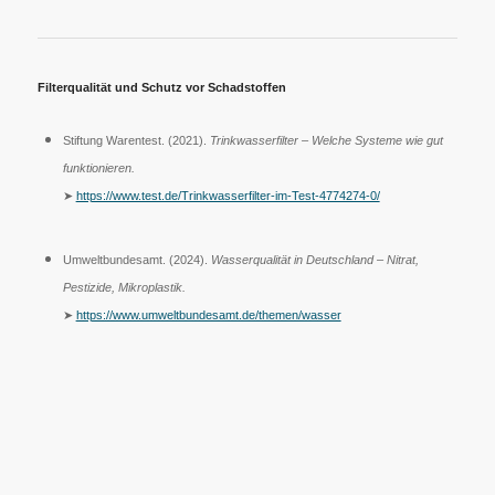
Filterqualität und Schutz vor Schadstoffen
Stiftung Warentest. (2021).
Trinkwasserfilter – Welche Systeme wie gut
funktionieren.
➤
https://www.test.de/Trinkwasserfilter-im-Test-4774274-0/
Umweltbundesamt. (2024).
Wasserqualität in Deutschland – Nitrat,
Pestizide, Mikroplastik.
➤
https://www.umweltbundesamt.de/themen/wasser