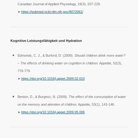
Canadian Journal of Applied Physiology, 19(3), 207-228.
➤
https://pubmed.ncbi.nlm.nih.gov/8072061/
Kognitive Leistungsfähigkeit und Hydration
Edmonds, C. J., & Burford, D. (2009).
Should children drink more water?
– The effects of drinking water on cognition in children.
Appetite, 52(3),
776-779.
➤
https://doi.org/10.1016/j.appet.2009.02.010
Benton, D., & Burgess, N. (2009).
The effect of the consumption of water
on the memory and attention of children.
Appetite, 53(1), 143-146.
➤
https://doi.org/10.1016/j.appet.2009.05.006