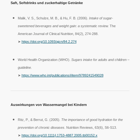
Saft, Softdrinks und zuckerhaltige Getränke
Malik, V. S., Schulze, M. B., & Hu, F. B. (2006).
Intake of sugar-
sweetened beverages and weight gain: a systematic review.
The
American Journal of Clinical Nutrition, 84(2), 274-288.
➤
https://doi.org/10.1093/ajcn/84.2.274
World Health Organization (WHO).
Sugars intake for adults and children –
guideline.
➤
https://www.who.int/publications/i/item/9789241549028
Auswirkungen von Wassermangel bei Kindern
Ritz, P., & Berrut, G. (2005).
The importance of good hydration for the
prevention of chronic diseases.
Nutrition Reviews, 63(6), S6-S13.
➤
https://doi.org/10.1111/j.1753-4887.2005.tb00152.x