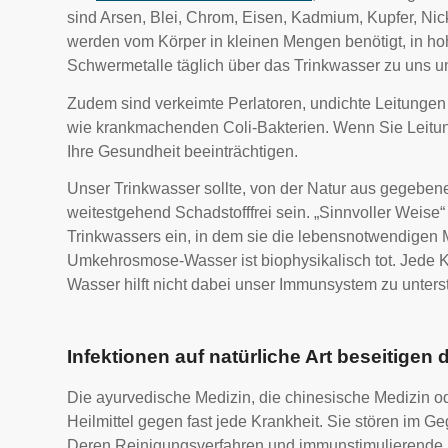
sind Arsen, Blei, Chrom, Eisen, Kadmium, Kupfer, Ni
werden vom Körper in kleinen Mengen benötigt, in ho
Schwermetalle täglich über das Trinkwasser zu uns u
Zudem sind verkeimte Perlatoren, undichte Leitungen
wie krankmachenden Coli-Bakterien. Wenn Sie Leitungs
Ihre Gesundheit beeinträchtigen.
Unser Trinkwasser sollte, von der Natur aus gegebe
weitestgehend Schadstofffrei sein. „Sinnvoller Weis
Trinkwassers ein, in dem sie die lebensnotwendigen
Umkehrosmose-Wasser ist biophysikalisch tot. Jede Kr
Wasser hilft nicht dabei unser Immunsystem zu unterst
Infektionen auf natürliche Art beseitigen 
Die ayurvedische Medizin, die chinesische Medizin 
Heilmittel gegen fast jede Krankheit. Sie stören im G
Deren Reinigungsverfahren und immunstimulierende Na