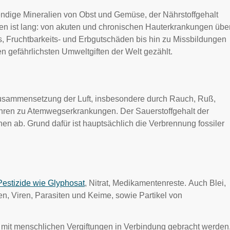
wendige Mineralien von Obst und Gemüse, der Nährstoffgehalt
gen ist lang: von akuten und chronischen Hauterkrankungen übe
s, Fruchtbarkeits- und Erbgutschäden bis hin zu Missbildungen
 gefährlichsten Umweltgiften der Welt gezählt.
Zusammensetzung der Luft, insbesondere durch Rauch, Ruß,
ühren zu Atemwegserkrankungen. Der Sauerstoffgehalt der
en ab. Grund dafür ist hauptsächlich die Verbrennung fossiler
Pestizide wie Glyphosat
, Nitrat, Medikamentenreste. Auch Blei,
n, Viren, Parasiten und Keime, sowie Partikel von
n mit menschlichen Vergiftungen in Verbindung gebracht werden