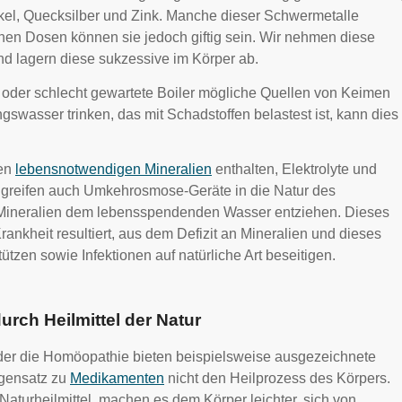
ckel, Quecksilber und Zink. Manche dieser Schwermetalle
hen Dosen können sie jedoch giftig sein. Wir nehmen diese
nd lagern diese sukzessive im Körper ab.
 oder schlecht gewartete Boiler mögliche Quellen von Keimen
wasser trinken, das mit Schadstoffen belastest ist, kann dies
nen
lebensnotwendigen Mineralien
enthalten, Elektrolyte und
e“ greifen auch Umkehrosmose-Geräte in die Natur des
 Mineralien dem lebensspendenden Wasser entziehen. Dieses
ankheit resultiert, aus dem Defizit an Mineralien und dieses
ützen sowie Infektionen auf natürliche Art beseitigen.
durch Heilmittel der Natur
oder die Homöopathie bieten beispielsweise ausgezeichnete
egensatz zu
Medikamenten
nicht den Heilprozess des Körpers.
turheilmittel, machen es dem Körper leichter, sich von