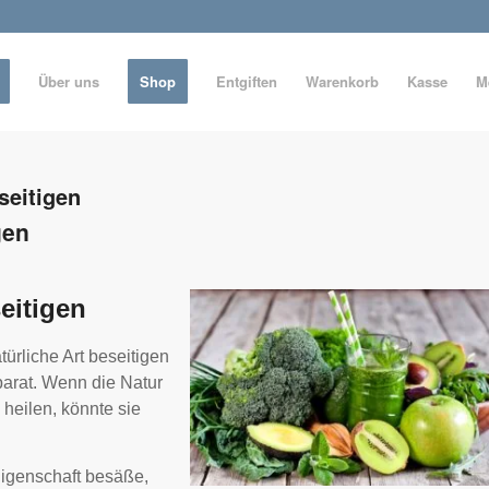
Über uns
Shop
Entgiften
Warenkorb
Kasse
M
seitigen
gen
seitigen
ürliche Art beseitigen
 parat. Wenn die Natur
 heilen, könnte sie
Eigenschaft besäße,