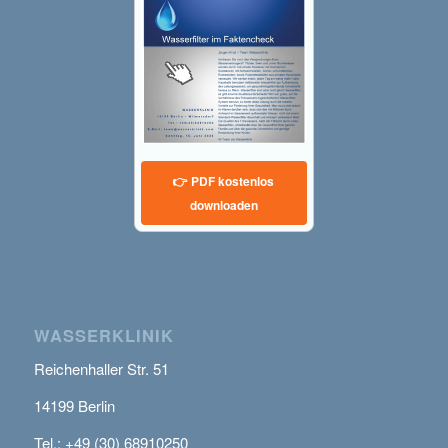
👉 PDF kostenlos
downloaden
WASSERKLINIK
Reichenhaller Str. 51
14199 Berlin
Tel.: +49 (30) 68910250