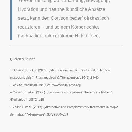
👣 Wer frühzeitig auf Ernährung, Bewegung,
Hydration und naturheilkundliche Ansätze
setzt, kann den Cortison bedarf oft drastisch
reduzieren – und seinem Körper echte,
nachhaltige naturkonforme Hilfe bieten.
Quellen & Studien
– Schäcke H. et al. (2002). „Mechanisms involved in the side effects of
glucocorticoids.“ *Pharmacology & Therapeutics*, 96(1):23-43
– WADA Prohibited List 2024. www.wada-ama.org
– Cohen JL. et al. (2000). „Long-term corticosteroid therapy in children.“
*Pediatrics*, 105(2):e18
– Zeller J. et al. (2013). „Alternative and complementary treatments in atopic
dermatitis.“ *Allergologie*, 36(7):280–289