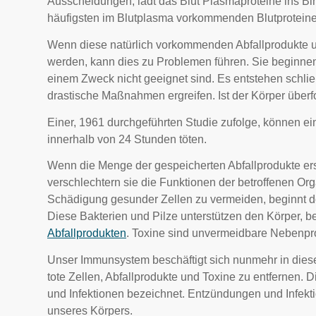
Ausscheidungen, lädt das Blut Plasmaproteine ins Bi
häufigsten im Blutplasma vorkommenden Blutproteine. 
Wenn diese natürlich vorkommenden Abfallprodukte un
werden, kann dies zu Problemen führen. Sie beginnen
einem Zweck nicht geeignet sind. Es entstehen schlie
drastische Maßnahmen ergreifen. Ist der Körper überfo
Einer, 1961 durchgeführten Studie zufolge, können 
innerhalb von 24 Stunden töten.
Wenn die Menge der gespeicherten Abfallprodukte ers
verschlechtern sie die Funktionen der betroffenen O
Schädigung gesunder Zellen zu vermeiden, beginnt de
Diese Bakterien und Pilze unterstützen den Körper, 
Abfallprodukten
. Toxine sind unvermeidbare Nebenpr
Unser Immunsystem beschäftigt sich nunmehr in dies
tote Zellen, Abfallprodukte und Toxine zu entfernen.
und Infektionen bezeichnet. Entzündungen und Infekti
unseres Körpers.