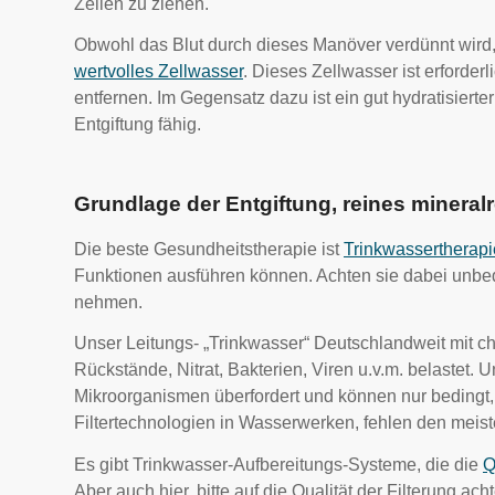
Zellen zu ziehen.
Obwohl das Blut durch dieses Manöver verdünnt wird,
wertvolles Zellwasser
. Dieses Zellwasser ist erforde
entfernen. Im Gegensatz dazu ist ein gut hydratisiert
Entgiftung fähig.
Grundlage der Entgiftung, reines mineral
Die beste Gesundheitstherapie ist
Trinkwassertherapi
Funktionen ausführen können. Achten sie dabei unbedi
nehmen.
Unser Leitungs- „Trinkwasser“ Deutschlandweit mit
Rückstände, Nitrat, Bakterien, Viren u.v.m. belastet.
Mikroorganismen überfordert und können nur bedingt, v
Filtertechnologien in Wasserwerken, fehlen den mei
Es gibt Trinkwasser-Aufbereitungs-Systeme, die die
Q
Aber auch hier, bitte auf die Qualität der Filterung a