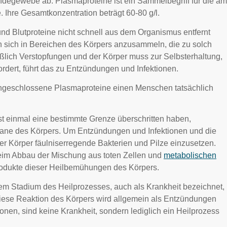
ndegewebe ab. Plasmaproteine ist ein Sammelbegriff für die am
Ihre Gesamtkonzentration beträgt 60-80 g/l.
d Blutproteine nicht schnell aus dem Organismus entfernt
 sich in Bereichen des Körpers anzusammeln, die zu solch
ßlich Verstopfungen und der Körper muss zur Selbsterhaltung,
rdert, führt das zu Entzündungen und Infektionen.
eingeschlossene Plasmaproteine einen Menschen tatsächlich
t einmal eine bestimmte Grenze überschritten haben,
rgane des Körpers. Um Entzündungen und Infektionen und die
r Körper fäulniserregende Bakterien und Pilze einzusetzen.
beim Abbau der Mischung aus toten Zellen und
metabolischen
odukte dieser Heilbemühungen des Körpers.
em Stadium des Heilprozesses, auch als Krankheit bezeichnet,
 Diese Reaktion des Körpers wird allgemein als Entzündungen
onen, sind keine Krankheit, sondern lediglich ein Heilprozess