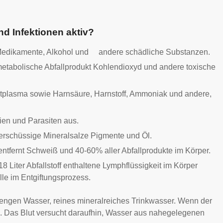
d Infektionen aktiv?
et Medikamente, Alkohol und andere schädliche Substanzen.
metabolische Abfallprodukt Kohlendioxyd und andere toxische
tplasma sowie Harnsäure, Harnstoff, Ammoniak und andere,
ien und Parasiten aus.
erschüssige Mineralsalze Pigmente und Öl.
ntfernt Schweiß und 40-60% aller Abfallprodukte im Körper.
8 Liter Abfallstoff enthaltene Lymphflüssigkeit im Körper
le im Entgiftungsprozess.
e Mengen Wasser, reines mineralreiches Trinkwasser. Wenn der
ick. Das Blut versucht daraufhin, Wasser aus nahegelegenen