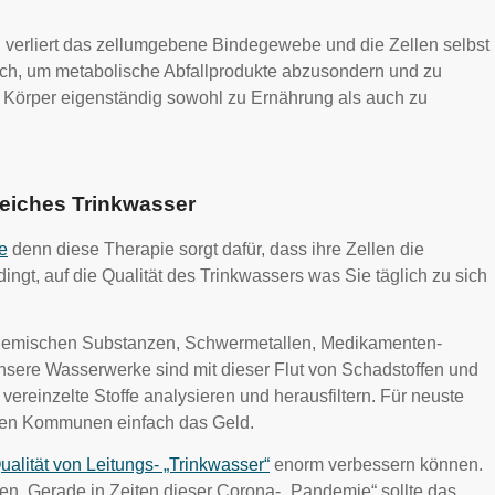
 verliert das zellumgebene Bindegewebe und die Zellen selbst
rlich, um metabolische Abfallprodukte abzusondern und zu
er Körper eigenständig sowohl zu Ernährung als auch zu
reiches Trinkwasser
e
denn diese Therapie sorgt dafür, dass ihre Zellen die
ngt, auf die Qualität des Trinkwassers was Sie täglich zu sich
 chemischen Substanzen, Schwermetallen, Medikamenten-
 Unsere Wasserwerke sind mit dieser Flut von Schadstoffen und
ereinzelte Stoffe analysieren und herausfiltern. Für neuste
sten Kommunen einfach das Geld.
ualität von Leitungs- „Trinkwasser“
enorm verbessern können.
chten. Gerade in Zeiten dieser Corona- „Pandemie“ sollte das