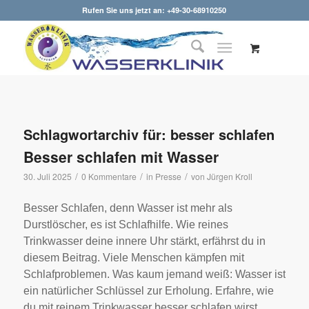
Rufen Sie uns jetzt an: +49-30-68910250
Schlagwortarchiv für:
besser schlafen
Besser schlafen mit Wasser
/
/
/
30. Juli 2025
0 Kommentare
in
Presse
von
Jürgen Kroll
Besser Schlafen, denn Wasser ist mehr als
Durstlöscher, es ist Schlafhilfe. Wie reines
Trinkwasser deine innere Uhr stärkt, erfährst du in
diesem Beitrag. Viele Menschen kämpfen mit
Schlafproblemen. Was kaum jemand weiß: Wasser ist
ein natürlicher Schlüssel zur Erholung. Erfahre, wie
du mit reinem Trinkwasser besser schlafen wirst.