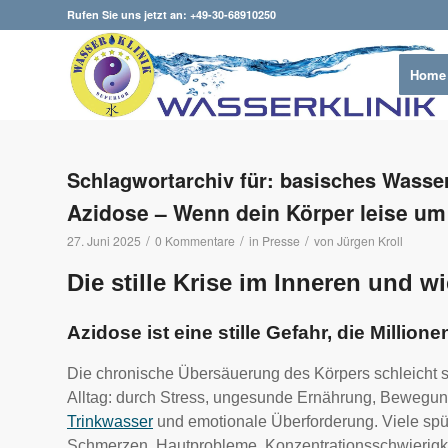
Rufen Sie uns jetzt an: +49-30-68910250
Home
Schlagwortarchiv für:
basisches Wasse
Azidose – Wenn dein Körper leise um H
/
/
/
27. Juni 2025
0 Kommentare
in
Presse
von
Jürgen Kroll
Die stille Krise im Inneren und w
Azidose ist eine stille Gefahr, die Million
Die chronische Übersäuerung des Körpers schleicht 
Alltag: durch Stress, ungesunde Ernährung, Beweg
Trinkwasser
und emotionale Überforderung. Viele spü
Schmerzen, Hautprobleme, Konzentrationsschwierig