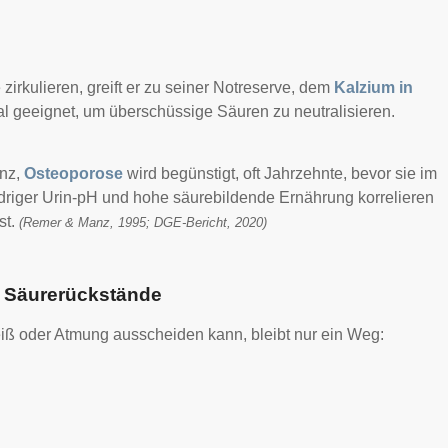
irkulieren, greift er zu seiner Notreserve, dem
Kalzium in
eal geeignet, um überschüssige Säuren zu neutralisieren.
anz,
Osteoporose
wird begünstigt, oft Jahrzehnte, bevor sie im
driger Urin-pH und hohe säurebildende Ernährung korrelieren
st.
(Remer & Manz, 1995; DGE-Bericht, 2020)
d Säurerückstände
iß oder Atmung ausscheiden kann, bleibt nur ein Weg: