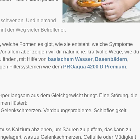
ch schwer an. Und niemand
nt der Weg vieler Betroffener.
, welche Formen es gibt, wie sie entsteht, welche Symptome
or allem aber zeigen wir dir natürliche, kraftvolle Wege, wie du
 finden, mit Hilfe von
basischem Wasser
,
Basenbädern
,
igen Filtersystemen wie dem
PROaqua 4200 D Premium
.
rper langsam aus dem Gleichgewicht bringt. Eine Störung, die
men flüstert:
. Gelenkschmerzen. Verdauungsprobleme. Schlaflosigkeit.
muss Kalzium abziehen, um Säuren zu puffern, das kann zu
gelagert, was zu Gelenkschmerzen, Cellulite oder Müdigkeit