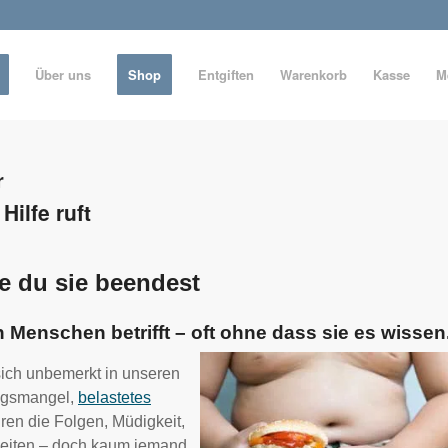
Über uns
Shop
Entgiften
Warenkorb
Kasse
M
r
ilfe ruft
ie du sie beendest
en Menschen betrifft – oft ohne dass sie es wissen
sich unbemerkt in unseren
ungsmangel,
belastetes
ren die Folgen, Müdigkeit,
keiten – doch kaum jemand