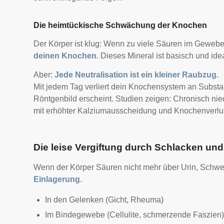
Die heimtückische Schwächung der Knochen
Der Körper ist klug: Wenn zu viele Säuren im Gewebe z
deinen Knochen
. Dieses Mineral ist basisch und id
Aber:
Jede Neutralisation ist ein kleiner Raubzug.
Mit jedem Tag verliert dein Knochensystem an Subst
Röntgenbild erscheint. S
tudien zeigen: Chronisch nie
mit erhöhter Kalziumausscheidung und Knochenverlu
Die leise Vergiftung durch Schlacken un
Wenn der Körper Säuren nicht mehr über Urin, Schwe
Einlagerung.
In den Gelenken (Gicht, Rheuma)
Im Bindegewebe (Cellulite, schmerzende Faszien)