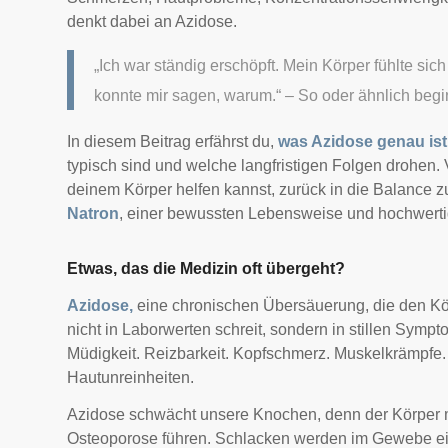
denkt dabei an Azidose.
„Ich war ständig erschöpft. Mein Körper fühlte si
konnte mir sagen, warum.“ – So oder ähnlich begin
In diesem Beitrag erfährst du,
was Azidose genau ist
typisch sind und welche langfristigen Folgen drohen. V
deinem Körper helfen kannst, zurück in die Balance zu
Natron
, einer bewussten Lebensweise und hochwert
Etwas, das die Medizin oft übergeht?
Azidose,
eine chronischen Übersäuerung, die den Kö
nicht in Laborwerten schreit, sondern in stillen Sympto
Müdigkeit. Reizbarkeit. Kopfschmerz. Muskelkrämpfe
Hautunreinheiten.
Azidose schwächt unsere Knochen, denn der Körper 
Osteoporose führen. Schlacken werden im Gewebe ein