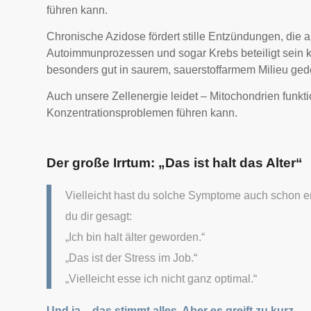
führen kann.
Chronische Azidose fördert stille Entzündungen, die 
Autoimmunprozessen und sogar Krebs beteiligt sein 
besonders gut in saurem, sauerstoffarmem Milieu ged
Auch unsere Zellenergie leidet – Mitochondrien funkt
Konzentrationsproblemen führen kann.
Der große Irrtum: „Das ist halt das Alter“
Vielleicht hast du solche Symptome auch schon erl
du dir gesagt:
„Ich bin halt älter geworden.“
„Das ist der Stress im Job.“
„Vielleicht esse ich nicht ganz optimal.“
Und ja – das stimmt alles. Aber es greift zu kurz.