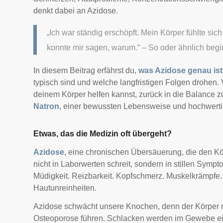
denkt dabei an Azidose.
„Ich war ständig erschöpft. Mein Körper fühlte si
konnte mir sagen, warum.“ – So oder ähnlich begin
In diesem Beitrag erfährst du,
was Azidose genau ist
typisch sind und welche langfristigen Folgen drohen. V
deinem Körper helfen kannst, zurück in die Balance zu
Natron
, einer bewussten Lebensweise und hochwert
Etwas, das die Medizin oft übergeht?
Azidose,
eine chronischen Übersäuerung, die den Kö
nicht in Laborwerten schreit, sondern in stillen Sympto
Müdigkeit. Reizbarkeit. Kopfschmerz. Muskelkrämpfe
Hautunreinheiten.
Azidose schwächt unsere Knochen, denn der Körper 
Osteoporose führen. Schlacken werden im Gewebe ein