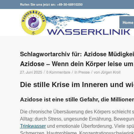
Rufen Sie uns jetzt an: +49-30-68910250
Home
Schlagwortarchiv für:
Azidose Müdigkei
Azidose – Wenn dein Körper leise um H
/
/
/
27. Juni 2025
0 Kommentare
in
Presse
von
Jürgen Kroll
Die stille Krise im Inneren und w
Azidose ist eine stille Gefahr, die Million
Die chronische Übersäuerung des Körpers schleicht 
Alltag: durch Stress, ungesunde Ernährung, Beweg
Trinkwasser
und emotionale Überforderung. Viele spü
Schmerzen, Hautprobleme, Konzentrationsschwierig