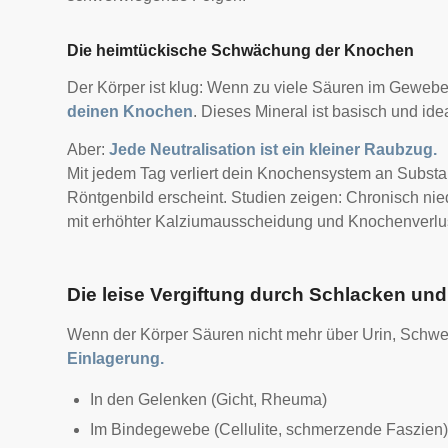
Die heimtückische Schwächung der Knochen
Der Körper ist klug: Wenn zu viele Säuren im Gewebe z
deinen Knochen
. Dieses Mineral ist basisch und id
Aber:
Jede Neutralisation ist ein kleiner Raubzug.
Mit jedem Tag verliert dein Knochensystem an Subst
Röntgenbild erscheint. S
tudien zeigen: Chronisch nie
mit erhöhter Kalziumausscheidung und Knochenverlu
Die leise Vergiftung durch Schlacken un
Wenn der Körper Säuren nicht mehr über Urin, Schwe
Einlagerung.
In den Gelenken (Gicht, Rheuma)
Im Bindegewebe (Cellulite, schmerzende Faszien)