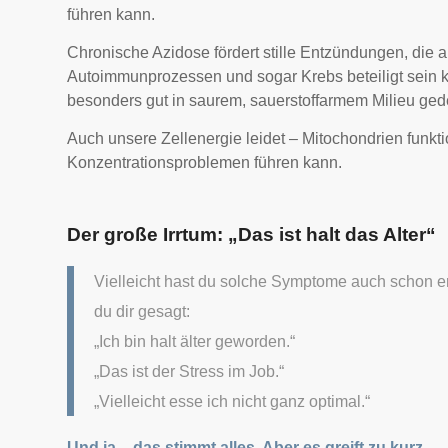
führen kann.
Chronische Azidose fördert stille Entzündungen, die 
Autoimmunprozessen und sogar Krebs beteiligt sein 
besonders gut in saurem, sauerstoffarmem Milieu ged
Auch unsere Zellenergie leidet – Mitochondrien funkt
Konzentrationsproblemen führen kann.
Der große Irrtum: „Das ist halt das Alter“
Vielleicht hast du solche Symptome auch schon erl
du dir gesagt:
„Ich bin halt älter geworden.“
„Das ist der Stress im Job.“
„Vielleicht esse ich nicht ganz optimal.“
Und ja – das stimmt alles. Aber es greift zu kurz.