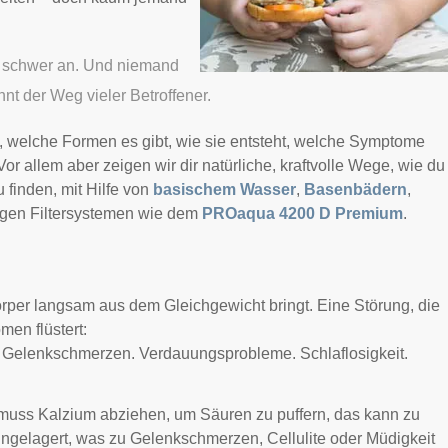
ch schwer an. Und niemand
nt der Weg vieler Betroffener.
, welche Formen es gibt, wie sie entsteht, welche Symptome
or allem aber zeigen wir dir natürliche, kraftvolle Wege, wie du
 finden, mit Hilfe von
basischem Wasser
,
Basenbädern
,
igen Filtersystemen wie dem
PROaqua 4200 D Premium
.
rper langsam aus dem Gleichgewicht bringt. Eine Störung, die
men flüstert:
. Gelenkschmerzen. Verdauungsprobleme. Schlaflosigkeit.
muss Kalzium abziehen, um Säuren zu puffern, das kann zu
gelagert, was zu Gelenkschmerzen, Cellulite oder Müdigkeit