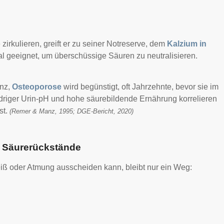
irkulieren, greift er zu seiner Notreserve, dem
Kalzium in
eal geeignet, um überschüssige Säuren zu neutralisieren.
anz,
Osteoporose
wird begünstigt, oft Jahrzehnte, bevor sie im
driger Urin-pH und hohe säurebildende Ernährung korrelieren
st.
(Remer & Manz, 1995; DGE-Bericht, 2020)
d Säurerückstände
iß oder Atmung ausscheiden kann, bleibt nur ein Weg: