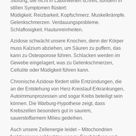
Störung, die nicht in Laborwerten schreit, sondern in
stillen Symptomen flüstert:
Müdigkeit. Reizbarkeit. Kopfschmerz. Muskelkrämpfe.
Gelenkschmerzen. Verdauungsprobleme.
Schlaflosigkeit. Hautunreinheiten.
Azidose schwächt unsere Knochen, denn der Körper
muss Kalzium abziehen, um Säuren zu puffern, das
kann zu Osteoporose führen. Schlacken werden im
Gewebe eingelagert, was zu Gelenkschmerzen,
Cellulite oder Müdigkeit führen kann.
Chronische Azidose fördert stille Entzündungen, die
an der Entstehung von Herz-Kreislauf-Erkrankungen,
Autoimmunprozessen und sogar Krebs beteiligt sein
können. Die Warburg-Hypothese zeigt, dass
Krebszellen besonders gut in saurem,
sauerstoffarmem Milieu gedeihen.
Auch unsere Zellenergie leidet – Mitochondrien