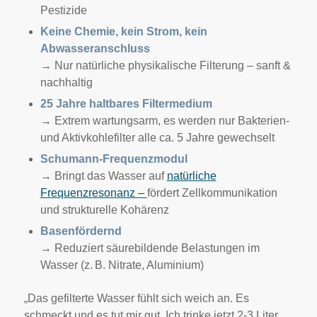
Pestizide
Keine Chemie, kein Strom, kein
Abwasseranschluss
→ Nur natürliche physikalische Filterung – sanft &
nachhaltig
25 Jahre haltbares Filtermedium
→ Extrem wartungsarm, es werden nur Bakterien-
und Aktivkohlefilter alle ca. 5 Jahre gewechselt
Schumann-Frequenzmodul
→ Bringt das Wasser auf
natürliche
Frequenzresonanz –
fördert Zellkommunikation
und strukturelle Kohärenz
Basenfördernd
→ Reduziert säurebildende Belastungen im
Wasser (z. B. Nitrate, Aluminium)
„Das gefilterte Wasser fühlt sich weich an. Es
schmeckt und es tut mir gut. Ich trinke jetzt 2-3 Liter