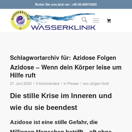
Rufen Sie uns jetzt an: +49-30-68910250
Schlagwortarchiv für:
Azidose Folgen
Azidose – Wenn dein Körper leise um
Hilfe ruft
/
/
/
27. Juni 2025
0 Kommentare
in
Presse
von
Jürgen Kroll
Die stille Krise im Inneren und
wie du sie beendest
Azidose ist eine stille Gefahr, die
Millionen Menschen betrifft – oft ohne