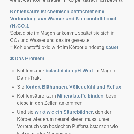
weiß, was Kohlensäure im Körper tatsächlich bewirkt.
Kohlensäure ist chemisch betrachtet eine
Verbindung aus Wasser und Kohlenstoffdioxid
(H₂CO₃).
Sobald sie im Magen ankommt, spaltet sie sich in
CO₂ und Wasser und das freigesetzte
**Kohlenstoffdioxid wirkt im Körper eindeutig
sauer
.
❌
Das Problem:
Kohlensäure
belastet den pH-Wert
im Magen-
Darm-Trakt
Sie
fördert Blähungen, Völlegefühl und Reflux
Kohlensäure kann
Mineralstoffe binden
, bevor
diese in den Zellen ankommen
Und sie
wirkt wie ein Säurebildner
, den der
Körper wiederum neutralisieren muss, unter
Verbrauch von basischen Puffersubstanzen wie
Kalzium oder Magnesium