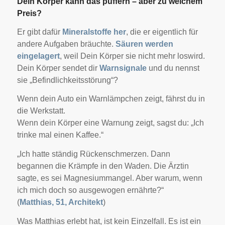
Dein Körper kann das puffern – aber zu welchem
Preis?
Er gibt dafür
Mineralstoffe her
, die er eigentlich für
andere Aufgaben bräuchte.
Säuren werden
eingelagert
, weil Dein Körper sie nicht mehr loswird.
Dein Körper sendet dir
Warnsignale
und du nennst
sie „Befindlichkeitsstörung“?
Wenn dein Auto ein Warnlämpchen zeigt, fährst du in
die Werkstatt.
Wenn dein Körper eine Warnung zeigt, sagst du: „Ich
trinke mal einen Kaffee.“
„Ich hatte ständig Rückenschmerzen. Dann
begannen die Krämpfe in den Waden. Die Ärztin
sagte, es sei Magnesiummangel. Aber warum, wenn
ich mich doch so ausgewogen ernährte?“
(
Matthias, 51, Architekt
)
Was Matthias erlebt hat, ist kein Einzelfall. Es ist ein