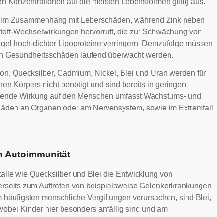
n Konzentrationen auf die meisten Lebensformen giftig aus.
te im Zusammenhang mit Leberschäden, während Zink neben
stoff-Wechselwirkungen hervorruft, die zur Schwächung von
gel hoch-dichter Lipoproteine verringern. Demzufolge müssen
n Gesundheitsschäden laufend überwacht werden.
on, Quecksilber, Cadmium, Nickel, Blei und Uran werden für
n Körpers nicht benötigt und sind bereits in geringen
digende Wirkung auf den Menschen umfasst Wachstums- und
äden an Organen oder am Nervensystem, sowie im Extremfall
n Autoimmunität
lle wie Quecksilber und Blei die Entwicklung von
rerseits zum Auftreten von beispielsweise Gelenkerkrankungen
 häufigsten menschliche Vergiftungen verursachen, sind Blei,
obei Kinder hier besonders anfällig sind und am