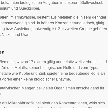
r bekannten biologischen Aufgaben in unserem Stoffwechsel.
inium und Quecksilber.
en im Trinkwasser, besteht aus Metallen die in sehr geringer
ebensnotwendig sind. In höherer Konzentrierung jedoch, giftig
ung bzw. Ausleitung notwendig ist. Zur zweiten Gruppe gehören
, Nickel und Uran.
en
emente, wovon 17 extrem giftig und relativ weit verbreitet sind.
r Art des Metalls, seiner biologischen Rolle und vom Typus
etalle wie Kupfer und Zink spielen eine bedeutende Rolle als
aktoren einer Reihe biologischer Enzyme.
 katalytischen Mengen bei vielen Organismen entscheidend für
.
 als Mikronährstoffe bei niedrigen Konzentrationen, wirkt sich