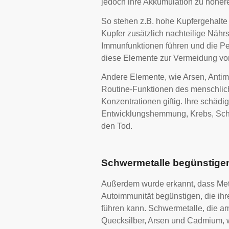
jedoch ihre Akkumulation zu höhere
So stehen z.B. hohe Kupfergehal
Kupfer zusätzlich nachteilige Nähr
Immunfunktionen führen und die Pe
diese Elemente zur Vermeidung vo
Andere Elemente, wie Arsen, Antim
Routine-Funktionen des menschliche
Konzentrationen giftig. Ihre schä
Entwicklungshemmung, Krebs, Sch
den Tod.
Schwermetalle begünstige
Außerdem wurde erkannt, dass Meta
Autoimmunität begünstigen, die ih
führen kann. Schwermetalle, die am
Quecksilber, Arsen und Cadmium, w