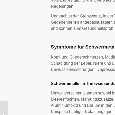
Vorgang, es gibt für die Überwachu
Regelungen.
Ungeachtet der Grenzwerte, in der
Gegebenheiten angepasst, lagern s
und können zum Gesundheitsproble
Symptome für Schwermetal
Kopf- und Gliederschmerzen, Müdigk
Schädigung der Leber, Niere und 
Bewusstseinsstörungen, Depressi
Schwermetalle im Trinkwasser 
Umweltverschmutzungen sowohl im 
Meeresfrüchten, Nahrungszusätze,
Aluminiumoxid und Barium in den Bo
Beispiele häufiger Belastungsquel
Autoimmunerkrankungen &