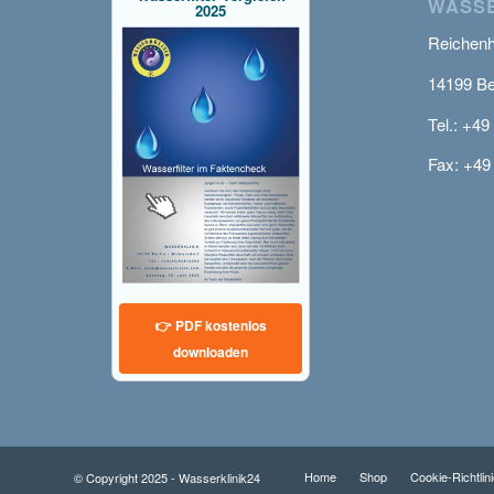
WASSE
2025
Reichenha
14199 Be
Tel.: +49
Fax: +49
👉 PDF kostenlos
downloaden
Home
Shop
Cookie-Richtlin
© Copyright 2025 - Wasserklinik24