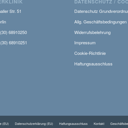
RKLINIK
DATENSCHUTZ / CO
ller Str. 51
Datenschutz Grundverordnu
rlin
Allg. Geschäftsbedingungen
 (30) 68910250
Widerrufsbelehrung
 (30) 68910251
Impressum
Cookie-Richtlinie
Haftungsausschluss
ie (EU)
Datenschutzerklärung (EU)
Haftungsausschluss
Kontakt
Geschäftsb