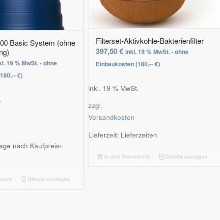
Filterset-Aktivkohle-Bakterienfilter
0 Basic System (ohne
397,50
€
ng)
inkl. 19 % MwSt. - ohne
kl. 19 % MwSt. - ohne
Einbaukosten (180,-- €)
180,-- €)
inkl. 19 % MwSt.
.
zzgl.
Versandkosten
Lieferzeit:
Lieferzeiten
age nach Kaufpreis-
In den Warenkorb
Details anzeigen
nkorb
Details anzeigen