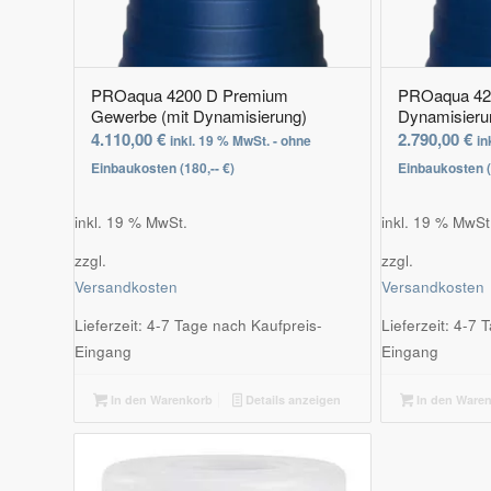
PROaqua 4200 D Premium
PROaqua 420
Gewerbe (mit Dynamisierung)
Dynamisieru
4.110,00
€
2.790,00
€
inkl. 19 % MwSt. - ohne
in
Einbaukosten (180,-- €)
Einbaukosten (
inkl. 19 % MwSt.
inkl. 19 % MwSt
zzgl.
zzgl.
Versandkosten
Versandkosten
Lieferzeit:
4-7 Tage nach Kaufpreis-
Lieferzeit:
4-7 T
Eingang
Eingang
In den Warenkorb
Details anzeigen
In den Ware