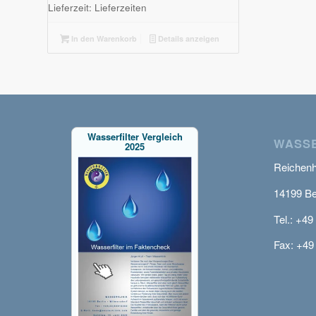
Lieferzeit:
Lieferzeiten
In den Warenkorb
Details anzeigen
Wasserfilter Vergleich
WASSE
2025
Reichenha
14199 Be
Tel.: +49
Fax: +49