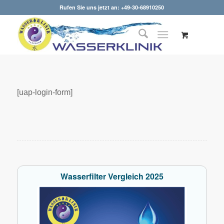
Rufen Sie uns jetzt an: +49-30-68910250
[uap-login-form]
Wasserfilter Vergleich 2025